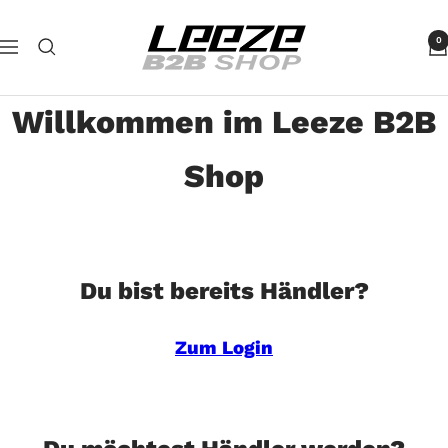
Direkt
Leeze
zum
0
Navigation
B2B
Inhalt
Willkommen im Leeze B2B
Shop
Du bist bereits Händler?
Zum Login