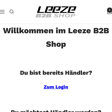
Direkt
Leeze
zum
0
Navigation
B2B
Inhalt
Willkommen im Leeze B2B
Shop
Du bist bereits Händler?
Zum Login