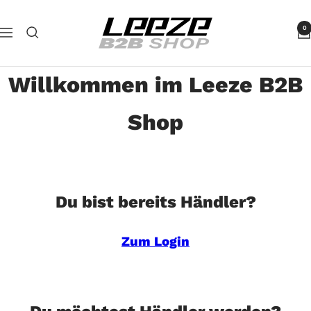
Direkt
Leeze
zum
0
Navigation
B2B
Inhalt
Willkommen im Leeze B2B
Shop
Du bist bereits Händler?
Zum Login