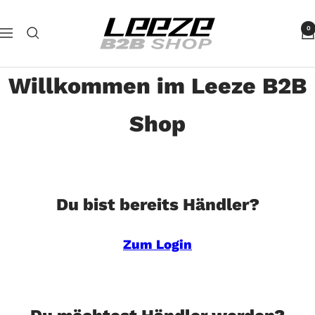
Direkt
Leeze
zum
0
Navigation
B2B
Inhalt
Willkommen im Leeze B2B
Shop
Du bist bereits Händler?
Zum Login