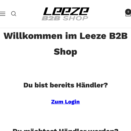
Direkt
Leeze
zum
0
Navigation
B2B
Inhalt
Willkommen im Leeze B2B
Shop
Du bist bereits Händler?
Zum Login