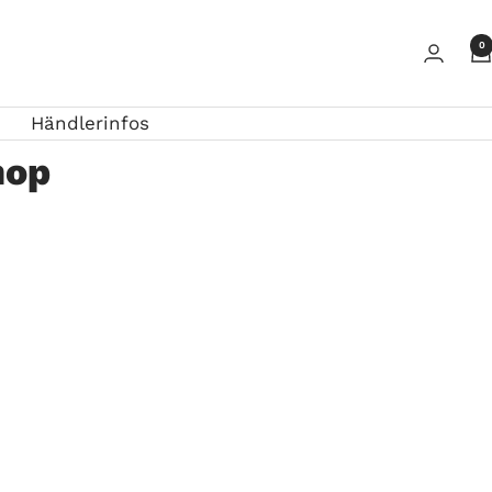
0
Händlerinfos
hop