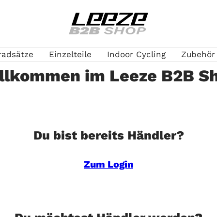
Leeze
B2B
radsätze
Einzelteile
Indoor Cycling
Zubehör
llkommen im Leeze B2B S
Du bist bereits Händler?
Zum Login