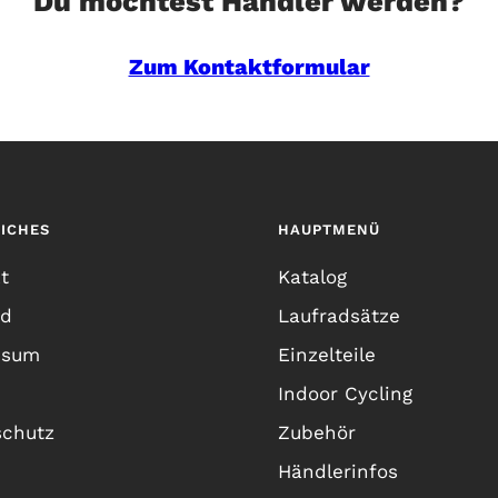
Du möchtest Händler werden?
Zum Kontaktformular
ICHES
HAUPTMENÜ
t
Katalog
nd
Laufradsätze
ssum
Einzelteile
Indoor Cycling
schutz
Zubehör
Händlerinfos