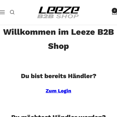
Direkt
Leeze
zum
0
Navigation
B2B
Inhalt
Willkommen im Leeze B2B
Shop
Du bist bereits Händler?
Zum Login