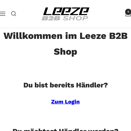
Direkt
Leeze
zum
0
Navigation
B2B
Inhalt
Willkommen im Leeze B2B
Shop
Du bist bereits Händler?
Zum Login