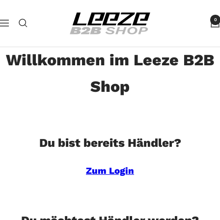
Direkt
Leeze
zum
0
Navigation
B2B
Inhalt
Willkommen im Leeze B2B
Shop
Du bist bereits Händler?
Zum Login