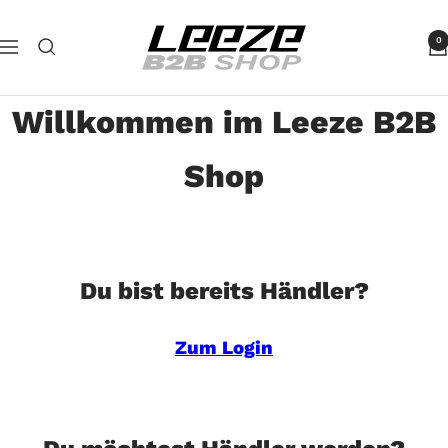
Direkt
Leeze
zum
0
Navigation
B2B
Inhalt
Willkommen im Leeze B2B
Shop
Du bist bereits Händler?
Zum Login