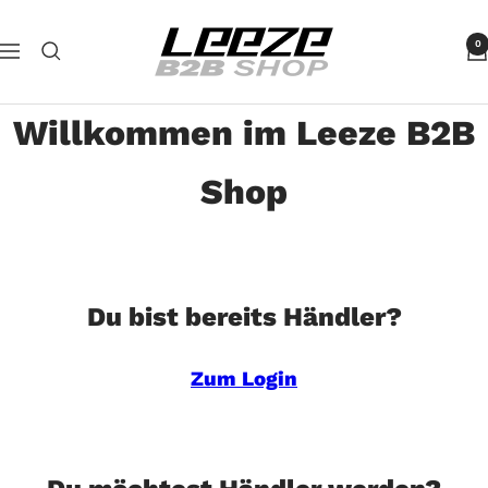
Direkt
Leeze
zum
0
Navigation
B2B
Inhalt
Willkommen im Leeze B2B
Shop
Du bist bereits Händler?
Zum Login