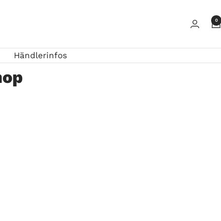
0
Händlerinfos
hop