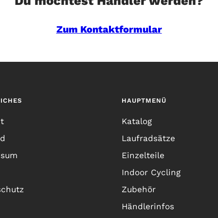
Du möchtest Händler werden?
Zum Kontaktformular
ICHES
HAUPTMENÜ
t
Katalog
nd
Laufradsätze
ssum
Einzelteile
Indoor Cycling
schutz
Zubehör
Händlerinfos