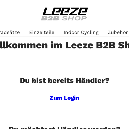
Leeze
B2B
radsätze
Einzelteile
Indoor Cycling
Zubehör
llkommen im Leeze B2B S
Du bist bereits Händler?
Zum Login