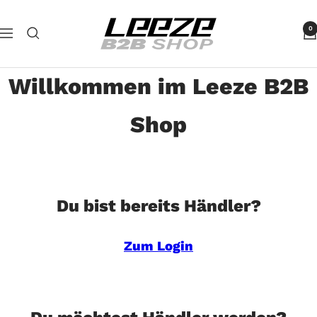
Direkt
Leeze
zum
0
Navigation
B2B
Inhalt
Willkommen im Leeze B2B
Shop
Du bist bereits Händler?
Zum Login