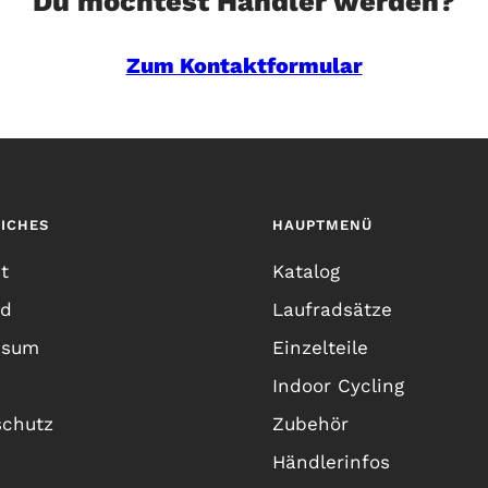
Du möchtest Händler werden?
Zum Kontaktformular
ICHES
HAUPTMENÜ
t
Katalog
nd
Laufradsätze
ssum
Einzelteile
Indoor Cycling
schutz
Zubehör
Händlerinfos