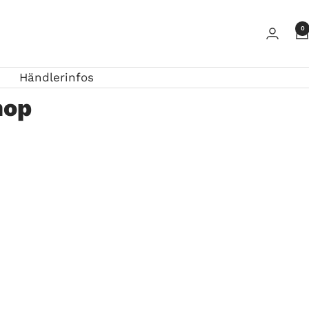
0
Händlerinfos
hop