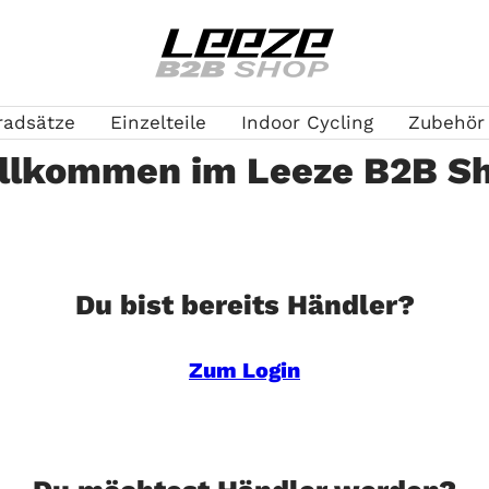
Leeze
B2B
radsätze
Einzelteile
Indoor Cycling
Zubehör
llkommen im Leeze B2B S
Du bist bereits Händler?
Zum Login