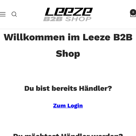
Direkt
Leeze
zum
0
Navigation
B2B
Inhalt
Willkommen im Leeze B2B
Shop
Du bist bereits Händler?
Zum Login