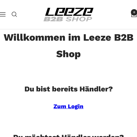
Direkt
Leeze
zum
0
Navigation
B2B
Inhalt
Willkommen im Leeze B2B
Shop
Du bist bereits Händler?
Zum Login