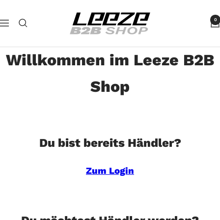
Direkt
Leeze
zum
0
Navigation
B2B
Inhalt
Willkommen im Leeze B2B
Shop
Du bist bereits Händler?
Zum Login