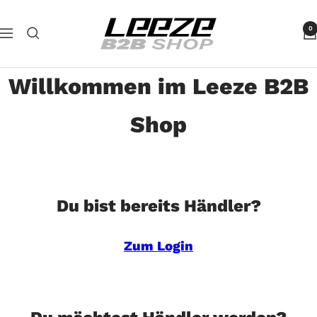
Direkt
Leeze
zum
0
Navigation
B2B
Inhalt
Willkommen im Leeze B2B
Shop
Du bist bereits Händler?
Zum Login