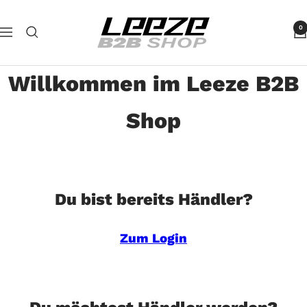
Direkt
Leeze
zum
0
Navigation
B2B
Inhalt
Willkommen im Leeze B2B
Shop
Du bist bereits Händler?
Zum Login