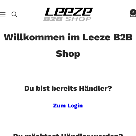
Direkt
Leeze
zum
0
Navigation
B2B
Inhalt
Willkommen im Leeze B2B
Shop
Du bist bereits Händler?
Zum Login