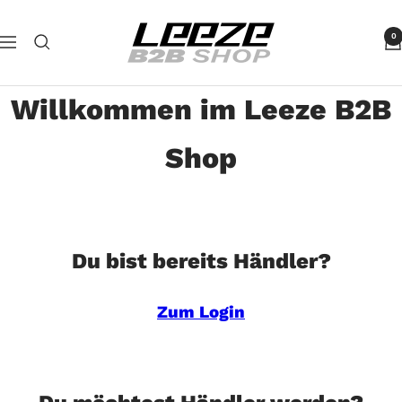
Direkt
Leeze
zum
0
Navigation
B2B
Inhalt
Willkommen im Leeze B2B
Shop
Du bist bereits Händler?
Zum Login