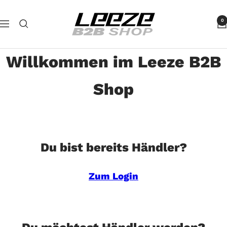
Direkt
Leeze
zum
0
Navigation
B2B
Inhalt
Willkommen im Leeze B2B
Shop
Du bist bereits Händler?
Zum Login