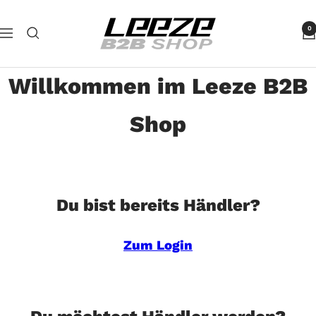
Direkt
Leeze
zum
0
Navigation
B2B
Inhalt
Willkommen im Leeze B2B
Shop
Du bist bereits Händler?
Zum Login