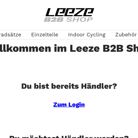
Leeze
B2B
radsätze
Einzelteile
Indoor Cycling
Zubehör
llkommen im Leeze B2B S
Du bist bereits Händler?
Zum Login