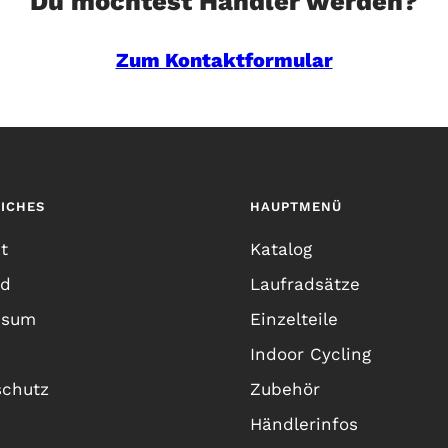
Du möchtest Händler werden?
Zum Kontaktformular
ICHES
HAUPTMENÜ
t
Katalog
nd
Laufradsätze
ssum
Einzelteile
Indoor Cycling
schutz
Zubehör
Händlerinfos