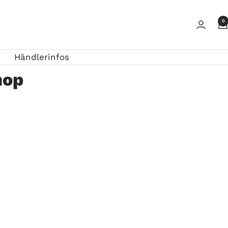
0
Händlerinfos
hop