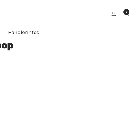
0
Händlerinfos
hop