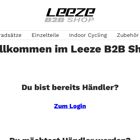
Leeze
B2B
radsätze
Einzelteile
Indoor Cycling
Zubehör
llkommen im Leeze B2B S
Du bist bereits Händler?
Zum Login