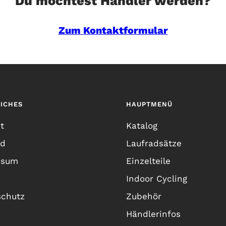
Du möchtest Händler werden?
Zum Kontaktformular
ICHES
HAUPTMENÜ
t
Katalog
nd
Laufradsätze
ssum
Einzelteile
Indoor Cycling
schutz
Zubehör
Händlerinfos