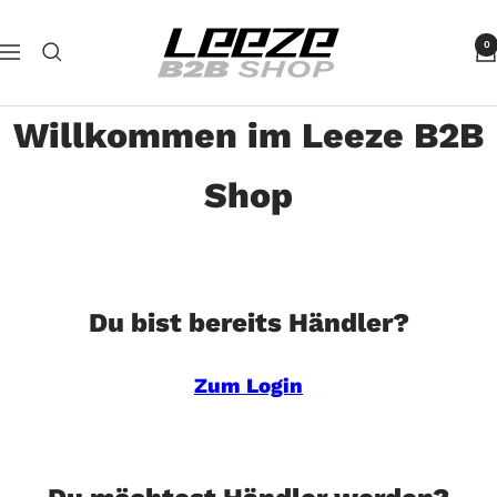
Direkt
Leeze
zum
0
Navigation
B2B
Inhalt
Willkommen im Leeze B2B
Shop
Du bist bereits Händler?
Zum Login